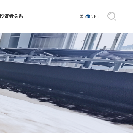
投资者关系
繁
\
简
\
En