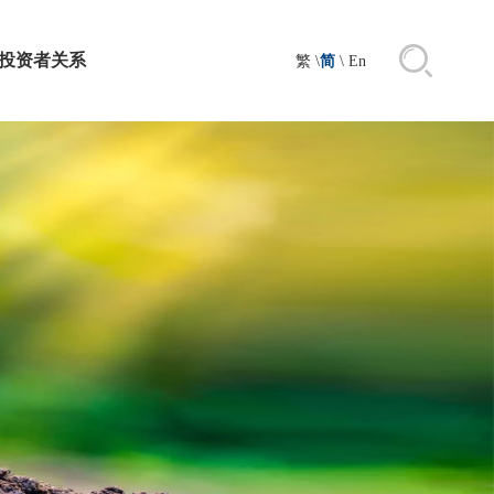
投资者关系
繁
\
简
\
En