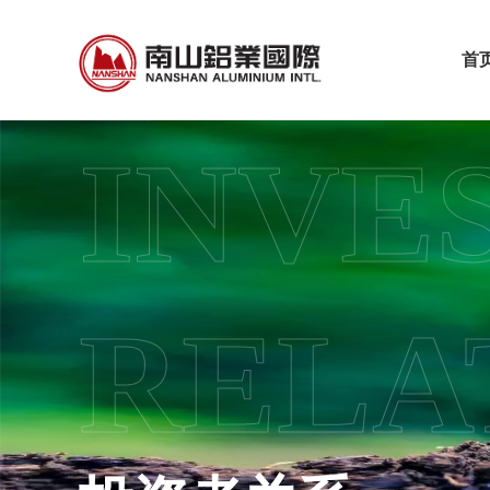
首
INVE
RELA