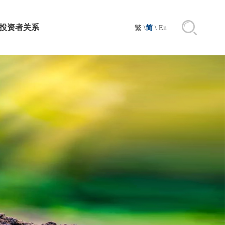
投资者关系
繁
\
简
\
En