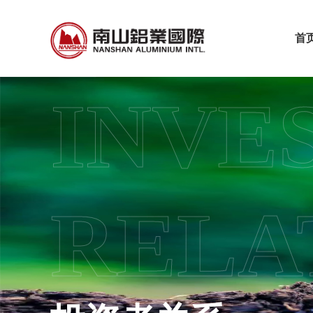
首
INVE
RELA