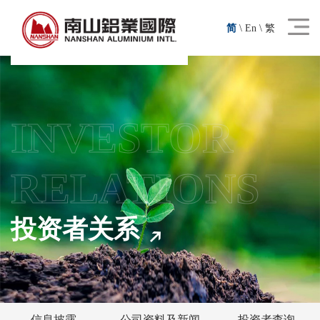
简
\
En
\
繁
INVESTOR
RELATIONS
投资者关系
信息披露
公司资料及新闻
投资者查询