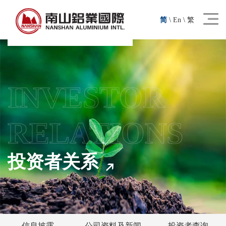
简
\
En
\
繁
INVESTOR
RELATIONS
投资者关系
信息披露
公司资料及新闻
投资者查询